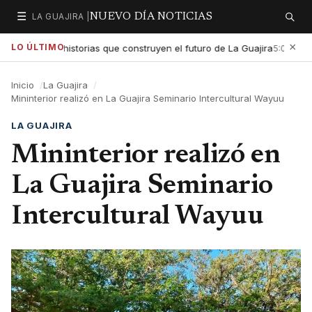
☰
LA GUAJIRA |
NUEVO DÍA NOTICIAS
Secciones
Buscar
×
LO ÚLTIMO
ltar las historias que construyen el futuro de La Guajira
Gobie
5:01 PM
Inicio
La Guajira
Mininterior realizó en La Guajira Seminario Intercultural Wayuu
LA GUAJIRA
Mininterior realizó en
La Guajira Seminario
Intercultural Wayuu