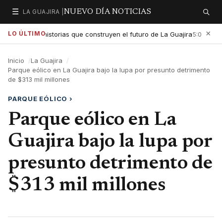
☰
LA GUAJIRA |
NUEVO DÍA NOTICIAS
Secciones
Buscar
×
LO ÚLTIMO
altar las historias que construyen el futuro de La Guajira
Gobi
5:01 PM
Inicio
La Guajira
Parque eólico en La Guajira bajo la lupa por presunto detrimento
de $313 mil millones
PARQUE EÓLICO
›
Parque eólico en La
Guajira bajo la lupa por
presunto detrimento de
$313 mil millones