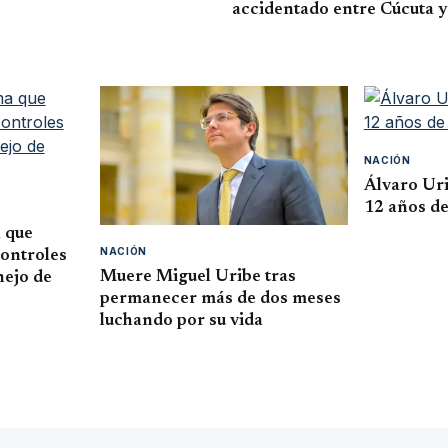
accidentado entre Cúcuta 
NACIÓN
aguen millonaria deuda
Procuraduría investiga 
en La Guajira
NACIÓN
Álvaro Ur
12 años de
 que
NACIÓN
ontroles
Muere Miguel Uribe tras
nejo de
permanecer más de dos meses
luchando por su vida