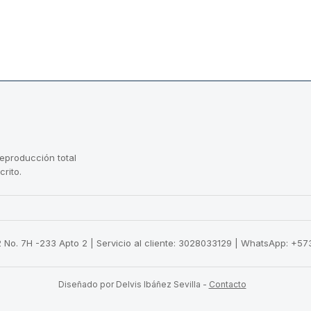
reproducción total
crito.
22 No. 7H -233 Apto 2 | Servicio al cliente: 3028033129 | WhatsApp: +
Diseñado por Delvis Ibáñez Sevilla
-
Contacto