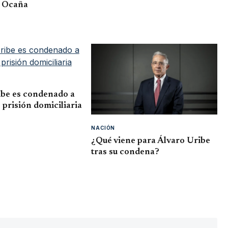
y Ocaña
presunto desacato en proyecto del río Ranchería
ibe es condenado a
 prisión domiciliaria
NACIÓN
¿Qué viene para Álvaro Uribe
tras su condena?