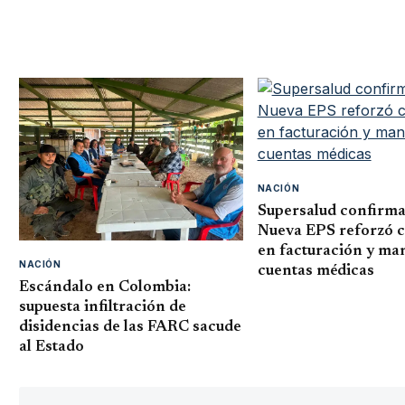
NACIÓN
Minminas propone que usuarios de todo el país p
de Air-e en sus recibos de energía
NACIÓN
Supersalud confirma
Nueva EPS reforzó c
en facturación y ma
NACIÓN
cuentas médicas
Escándalo en Colombia:
supuesta infiltración de
disidencias de las FARC sacude
al Estado