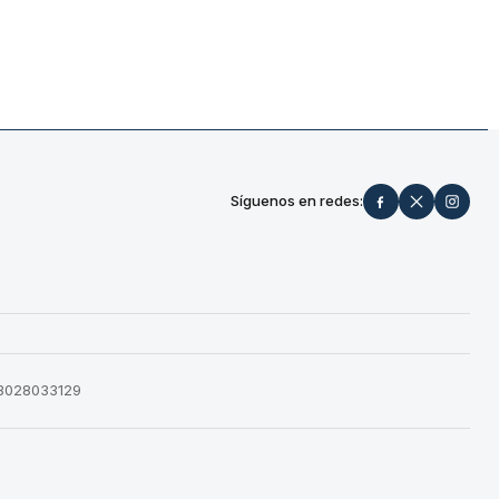
Síguenos en redes:
573028033129