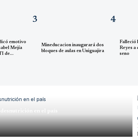
3
4
edicó emotivo
Falleció 
Mineducacion inaugurará dos
sabel Mejía
Reyes a 
bloques de aulas en Uniguajira
TI de
seno
da en
desnutrición en el país