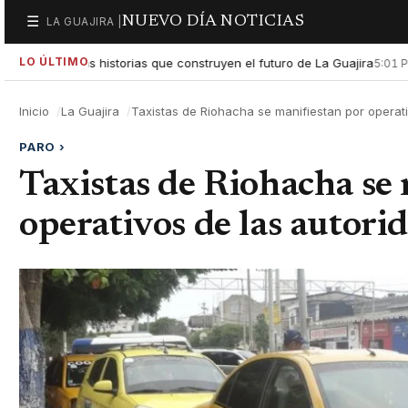
NUEVO DÍA NOTICIAS
☰
LA GUAJIRA |
Secciones
LO ÚLTIMO
xaltar las historias que construyen el futuro de La Guajira
Gob
5:01 PM
Inicio
La Guajira
Taxistas de Riohacha se manifiestan por operativ
PARO
›
Taxistas de Riohacha se
operativos de las autorid