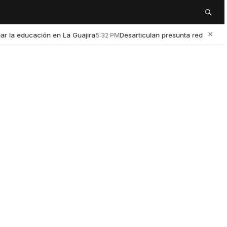
Buscar
×
 educación en La Guajira
Desarticulan presunta red de microtráf
5:32 PM