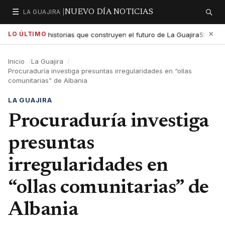
☰
LA GUAJIRA |
NUEVO DÍA NOTICIAS
Secciones
Buscar
×
LO ÚLTIMO
exaltar las historias que construyen el futuro de La Guajira
Go
5:01 PM
Inicio
La Guajira
Procuraduría investiga presuntas irregularidades en “ollas
comunitarias” de Albania
LA GUAJIRA
Procuraduría investiga
presuntas
irregularidades en
“ollas comunitarias” de
Albania