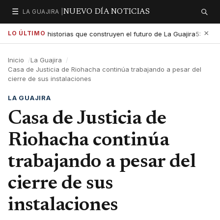
☰
LA GUAJIRA |
NUEVO DÍA NOTICIAS
Secciones
Buscar
×
LO ÚLTIMO
exaltar las historias que construyen el futuro de La Guajira
Gob
5:01 PM
Inicio
La Guajira
Casa de Justicia de Riohacha continúa trabajando a pesar del
cierre de sus instalaciones
LA GUAJIRA
Casa de Justicia de
Riohacha continúa
trabajando a pesar del
cierre de sus
instalaciones