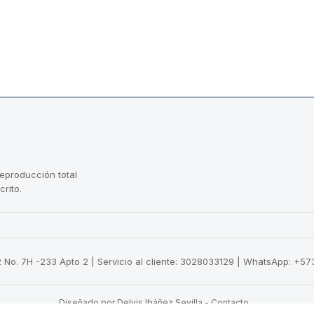
reproducción total
crito.
22 No. 7H -233 Apto 2 | Servicio al cliente: 3028033129 | WhatsApp: +
Diseñado por Delvis Ibáñez Sevilla
-
Contacto