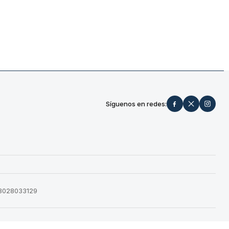
Síguenos en redes:
573028033129