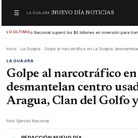
☰
NUEVO DÍA NOTICIAS
LA GUAJIRA |
Secciones
LO ÚLTIMO
obierno Nacional superó los $6 billones en inversión para transformar
Inicio
La Guajira
Golpe al narcotráfico en La Guajira: desmantela
LA GUAJIRA
Golpe al narcotráfico en
desmantelan centro usad
Aragua, Clan del Golfo 
Foto: Ejército Nacional
REDACCIÓN NUEVO DÍA