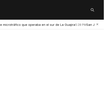
Buscar
×
ráfico que operaba en el sur de La Guajira
San Juan estrena Pun
5:28 PM