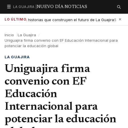
☰
LA GUAJIRA |
NUEVO DÍA NOTICIAS
Secciones
Buscar
×
LO ÚLTIMO
exaltar las historias que construyen el futuro de La Guajira
Gob
5:01 PM
Inicio
La Guajira
Uniguajira firma convenio con EF Educación Internacional para
potenciar la educación global
LA GUAJIRA
Uniguajira firma
convenio con EF
Educación
Internacional para
potenciar la educación