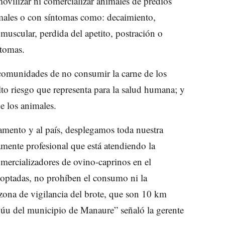
ovilizar ni comercializar animales de predios
males o con síntomas como: decaimiento,
 muscular, perdida del apetito, postración o
ntomas.
 comunidades de no consumir la carne de los
lto riesgo que representa para la salud humana; y
e los animales.
amento y al país, desplegamos toda nuestra
amente profesional que está atendiendo la
omercializadores de ovino-caprinos en el
doptadas, no prohíben el consumo ni la
 zona de vigilancia del brote, que son 10 km
úu del municipio de Manaure” señaló la gerente