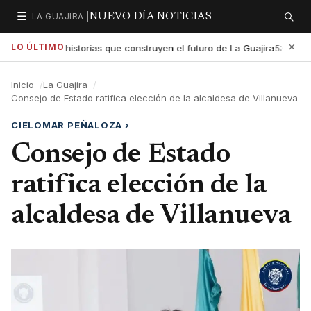
☰
LA GUAJIRA |
NUEVO DÍA NOTICIAS
Secciones
Buscar
×
LO ÚLTIMO
exaltar las historias que construyen el futuro de La Guajira
Gob
5:01 PM
Inicio
La Guajira
Consejo de Estado ratifica elección de la alcaldesa de Villanueva
CIELOMAR PEÑALOZA
›
Consejo de Estado
ratifica elección de la
alcaldesa de Villanueva