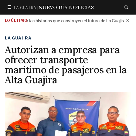
NUEVO DÍA NOTICIAS
☰
LA GUAJIRA |
Secciones
Buscar
×
ara exaltar las historias que construyen el futuro de La Guajira
LO ÚLTIMO
5:01 PM
LA GUAJIRA
Autorizan a empresa para
ofrecer transporte
marítimo de pasajeros en la
Alta Guajira