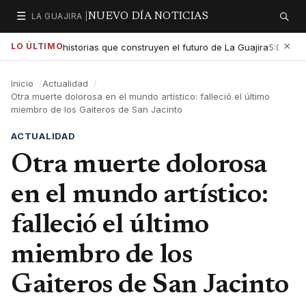
☰
LA GUAJIRA |
NUEVO DÍA NOTICIAS
Secciones
Buscar
×
LO ÚLTIMO
xaltar las historias que construyen el futuro de La Guajira
Gob
5:01 PM
Inicio
Actualidad
Otra muerte dolorosa en el mundo artístico: falleció el último
miembro de los Gaiteros de San Jacinto
ACTUALIDAD
Otra muerte dolorosa
en el mundo artístico:
falleció el último
miembro de los
Gaiteros de San Jacinto