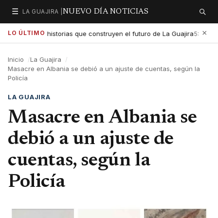
☰
LA GUAJIRA |
NUEVO DÍA NOTICIAS
Secciones
Buscar
×
LO ÚLTIMO
xaltar las historias que construyen el futuro de La Guajira
Gob
5:01 PM
Inicio
La Guajira
Masacre en Albania se debió a un ajuste de cuentas, según la
Policía
LA GUAJIRA
Masacre en Albania se
debió a un ajuste de
cuentas, según la
Policía