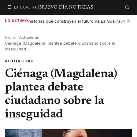
☰
LA GUAJIRA |
NUEVO DÍA NOTICIAS
Secciones
Buscar
×
LO ÚLTIMO
exaltar las historias que construyen el futuro de La Guajira
Gob
5:01 PM
Inicio
Actualidad
Ciénaga (Magdalena) plantea debate ciudadano sobre la
inseguidad
ACTUALIDAD
Ciénaga (Magdalena)
plantea debate
ciudadano sobre la
inseguidad