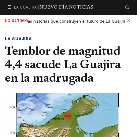
☰
LA GUAJIRA |
NUEVO DÍA NOTICIAS
Secciones
Buscar
×
LO ÚLTIMO
a exaltar las historias que construyen el futuro de La Guajira
5:01 PM
LA GUAJIRA
Temblor de magnitud
4,4 sacude La Guajira
en la madrugada