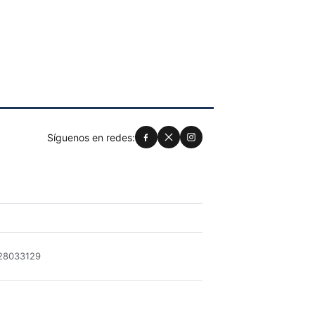
Síguenos en redes:
028033129