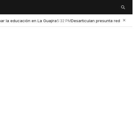
Buscar
×
educación en La Guajira
Desarticulan presunta red de microtráfi
5:32 PM