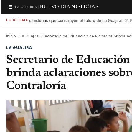
NUEVO DÍA NOTICIAS
☰
LA GUAJIRA |
Secciones
LO ÚLTIMO
altar las historias que construyen el futuro de La Guajira
Gobie
5:01 PM
Inicio
La Guajira
Secretario de Educación de Riohacha brinda acl
LA GUAJIRA
Secretario de Educación
brinda aclaraciones sobre
Contraloría