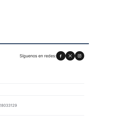
Síguenos en redes:
028033129