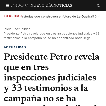
☰
LA GUAJIRA |
NUEVO DÍA NOTICIAS
Secciones
Buscar
×
LO ÚLTIMO
altar las historias que construyen el futuro de La Guajira
Gobi
5:01 PM
Inicio
Actualidad
Presidente Petro revela que en tres inspecciones judiciales y 33
testimonios a la campaña no se ha encontrado nada ilegal
ACTUALIDAD
Presidente Petro revela
que en tres
inspecciones judiciales
y 33 testimonios a la
campaña no se ha