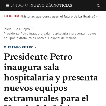
☰
LA GUAJIRA |
NUEVO DÍA NOTICIAS
Secciones
Buscar
×
LO ÚLTIMO
xaltar las historias que construyen el futuro de La Guajira
Gob
5:01 PM
Inicio
La Guajira
Presidente Petro inaugura sala hospitalaria y presenta nuevos
equipos extramurales para el Hospital de Maicao
GUSTAVO PETRO
›
Presidente Petro
inaugura sala
hospitalaria y presenta
nuevos equipos
extramurales para el