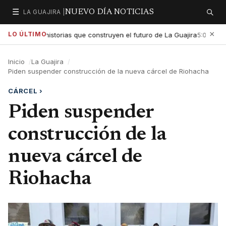
☰
LA GUAJIRA |
NUEVO DÍA NOTICIAS
Secciones
Buscar
×
LO ÚLTIMO
xaltar las historias que construyen el futuro de La Guajira
Gob
5:01 PM
Inicio
La Guajira
Piden suspender construcción de la nueva cárcel de Riohacha
CÁRCEL
›
Piden suspender
construcción de la
nueva cárcel de
Riohacha