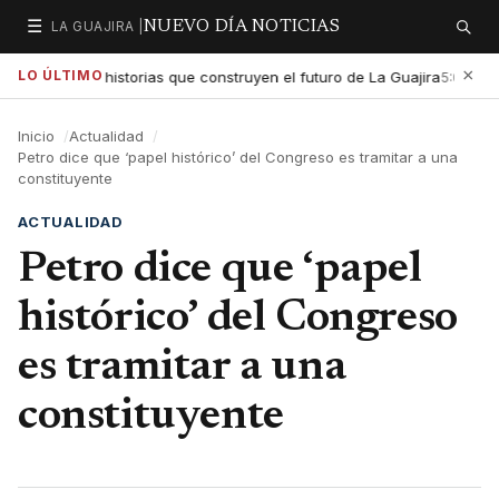
☰
LA GUAJIRA |
NUEVO DÍA NOTICIAS
Secciones
Buscar
×
LO ÚLTIMO
exaltar las historias que construyen el futuro de La Guajira
Go
5:01 PM
Inicio
Actualidad
Petro dice que ‘papel histórico’ del Congreso es tramitar a una
constituyente
ACTUALIDAD
Petro dice que ‘papel
histórico’ del Congreso
es tramitar a una
constituyente