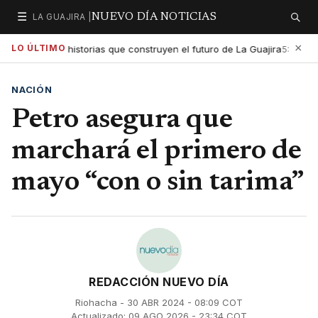
☰
LA GUAJIRA |
NUEVO DÍA NOTICIAS
Secciones
Buscar
×
LO ÚLTIMO
 exaltar las historias que construyen el futuro de La Guajira
Go
5:01 PM
NACIÓN
Petro asegura que
marchará el primero de
mayo “con o sin tarima”
REDACCIÓN NUEVO DÍA
Riohacha - 30 ABR 2024 - 08:09 COT
Actualizado: 09 AGO 2026 - 23:34 COT