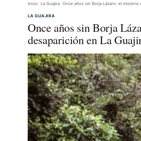
Inicio
La Guajira
Once años sin Borja Lázaro: el misterio
LA GUAJIRA
Once años sin Borja Lázar
desaparición en La Guaji