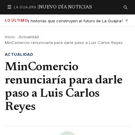
☰
LA GUAJIRA |
NUEVO DÍA NOTICIAS
Secciones
Buscar
×
LO ÚLTIMO
 exaltar las historias que construyen el futuro de La Guajira
G
5:01 PM
Inicio
Actualidad
MinComercio renunciaría para darle paso a Luis Carlos Reyes
ACTUALIDAD
MinComercio
renunciaría para darle
paso a Luis Carlos
Reyes