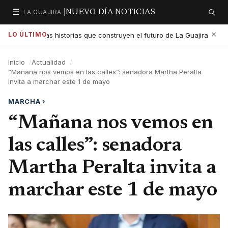
☰
LA GUAJIRA |
NUEVO DÍA NOTICIAS
Secciones
Buscar
×
LO ÚLTIMO
 exaltar las historias que construyen el futuro de La Guajira
G
5:01 PM
Inicio
Actualidad
“Mañana nos vemos en las calles”: senadora Martha Peralta
invita a marchar este 1 de mayo
MARCHA
›
“Mañana nos vemos en
las calles”: senadora
Martha Peralta invita a
marchar este 1 de mayo