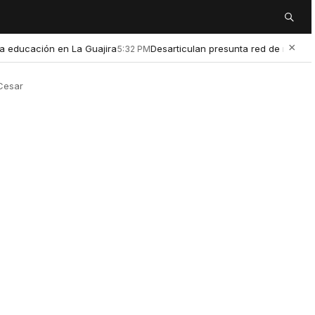
Buscar
×
 en La Guajira
Desarticulan presunta red de microtráfico que op
5:32 PM
 Cesar