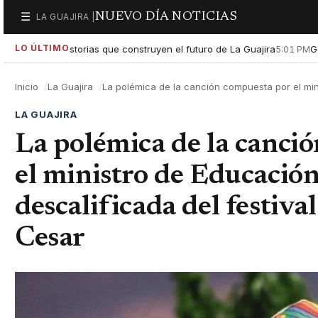
NUEVO DÍA NOTICIAS
☰
LA GUAJIRA |
Secciones
LO ÚLTIMO
 historias que construyen el futuro de La Guajira
Gobierno Naci
5:01 PM
Inicio
La Guajira
La polémica de la canción compuesta por el min
LA GUAJIRA
La polémica de la canci
el ministro de Educación
descalificada del festiva
Cesar