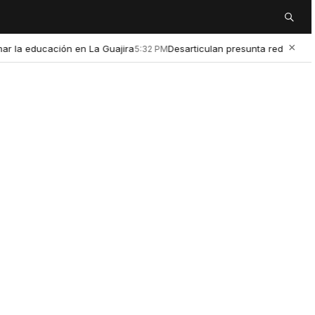
Buscar
×
educación en La Guajira
Desarticulan presunta red de microtráfic
5:32 PM