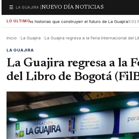
NUEVO DÍA NOTICIAS
☰
LA GUAJIRA |
Secciones
LO ÚLTIMO
ltar las historias que construyen el futuro de La Guajira
Gobie
5:01 PM
Inicio
La Guajira
La Guajira regresa a la Feria Internacional del L
LA GUAJIRA
La Guajira regresa a la 
del Libro de Bogotá (Fil