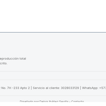
reproducción total
crito.
22 No. 7H -233 Apto 2 | Servicio al cliente: 3028033129 | WhatsApp: +
Diseñado por Delvis Ibáñez Sevilla
-
Contacto