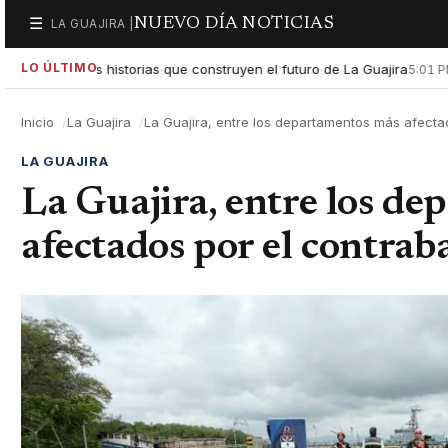
NUEVO DÍA NOTICIAS
☰
LA GUAJIRA |
Secciones
LO ÚLTIMO
ltar las historias que construyen el futuro de La Guajira
Gobie
5:01 PM
Inicio
La Guajira
La Guajira, entre los departamentos más afectad
LA GUAJIRA
La Guajira, entre los d
afectados por el contrab