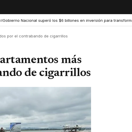
rno Nacional superó los $6 billones en inversión para transformar la e
os por el contrabando de cigarrillos
epartamentos más
ando de cigarrillos