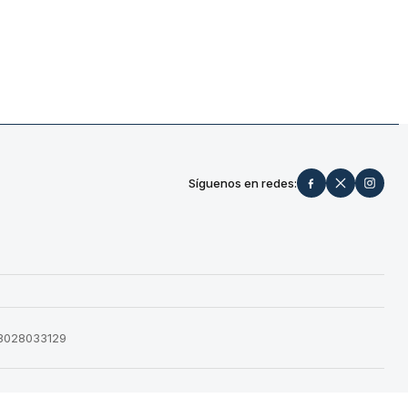
Síguenos en redes:
573028033129