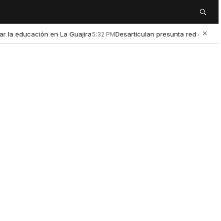
Buscar
×
ducación en La Guajira
Desarticulan presunta red de microtráfic
5:32 PM