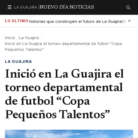
☰
LA GUAJIRA |
NUEVO DÍA NOTICIAS
Secciones
Buscar
×
LO ÚLTIMO
xaltar las historias que construyen el futuro de La Guajira
Gob
5:01 PM
Inicio
La Guajira
Inició en La Guajira el torneo departamental de futbol “Copa
Pequeños Talentos”
LA GUAJIRA
Inició en La Guajira el
torneo departamental
de futbol “Copa
Pequeños Talentos”