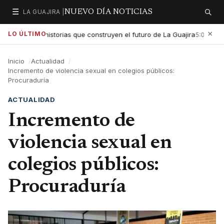
☰
LA GUAJIRA |
NUEVO DÍA NOTICIAS
Secciones
Buscar
×
LO ÚLTIMO
xaltar las historias que construyen el futuro de La Guajira
Gobi
5:01 PM
Inicio
Actualidad
Incremento de violencia sexual en colegios públicos:
Procuraduría
ACTUALIDAD
Incremento de
violencia sexual en
colegios públicos:
Procuraduría