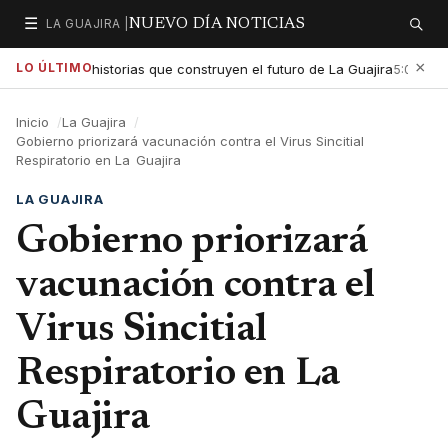
☰
LA GUAJIRA |
NUEVO DÍA NOTICIAS
Secciones
Buscar
×
LO ÚLTIMO
xaltar las historias que construyen el futuro de La Guajira
Gobi
5:01 PM
Inicio
La Guajira
Gobierno priorizará vacunación contra el Virus Sincitial
Respiratorio en La Guajira
LA GUAJIRA
Gobierno priorizará
vacunación contra el
Virus Sincitial
Respiratorio en La
Guajira