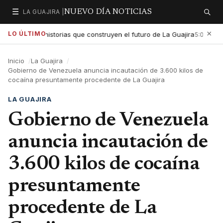
☰
LA GUAJIRA |
NUEVO DÍA NOTICIAS
Secciones
Buscar
×
LO ÚLTIMO
exaltar las historias que construyen el futuro de La Guajira
Gob
5:01 PM
Inicio
La Guajira
Gobierno de Venezuela anuncia incautación de 3.600 kilos de
cocaína presuntamente procedente de La Guajira
LA GUAJIRA
Gobierno de Venezuela
anuncia incautación de
3.600 kilos de cocaína
presuntamente
procedente de La