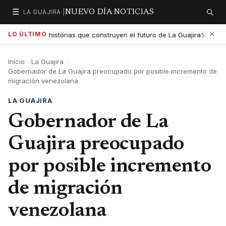
☰
LA GUAJIRA |
NUEVO DÍA NOTICIAS
Secciones
Buscar
×
LO ÚLTIMO
exaltar las historias que construyen el futuro de La Guajira
Go
5:01 PM
Inicio
La Guajira
Gobernador de La Guajira preocupado por posible incremento de
migración venezolana
LA GUAJIRA
Gobernador de La
Guajira preocupado
por posible incremento
de migración
venezolana