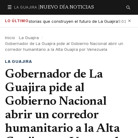
☰
LA GUAJIRA |
NUEVO DÍA NOTICIAS
Secciones
Buscar
×
LO ÚLTIMO
ltar las historias que construyen el futuro de La Guajira
Gobier
5:01 PM
Inicio
La Guajira
Gobernador de La Guajira pide al Gobierno Nacional abrir un
corredor humanitario a la Alta Guajira por Venezuela
LA GUAJIRA
Gobernador de La
Guajira pide al
Gobierno Nacional
abrir un corredor
humanitario a la Alta