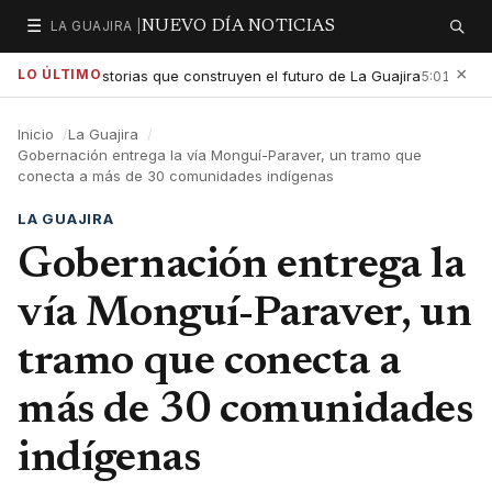
☰
LA GUAJIRA |
NUEVO DÍA NOTICIAS
Secciones
Buscar
×
LO ÚLTIMO
ar las historias que construyen el futuro de La Guajira
Gobiern
5:01 PM
Inicio
La Guajira
Gobernación entrega la vía Monguí-Paraver, un tramo que
conecta a más de 30 comunidades indígenas
LA GUAJIRA
Gobernación entrega la
vía Monguí-Paraver, un
tramo que conecta a
más de 30 comunidades
indígenas