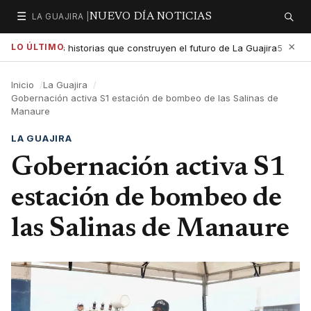
☰
LA GUAJIRA |
NUEVO DÍA NOTICIAS
Secciones
Buscar
×
LO ÚLTIMO
xaltar las historias que construyen el futuro de La Guajira
Gob
5:01 PM
Inicio
La Guajira
Gobernación activa S1 estación de bombeo de las Salinas de
Manaure
LA GUAJIRA
Gobernación activa S1
estación de bombeo de
las Salinas de Manaure