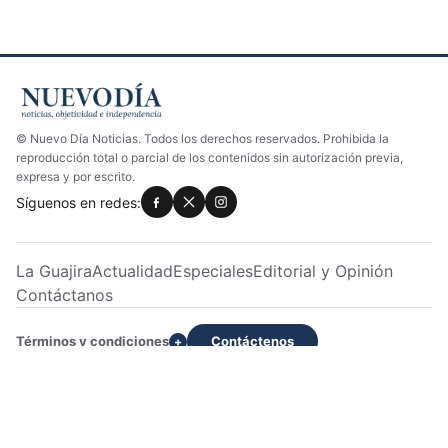
© Nuevo Día Noticias. Todos los derechos reservados. Prohibida la
reproducción total o parcial de los contenidos sin autorización previa,
expresa y por escrito.
Síguenos en redes:
La Guajira
Actualidad
Especiales
Editorial y Opinión
Contáctanos
Términos y condiciones
Contáctenos
+
Dirección: Calle 22 No. 7H -233 Apto 2 | Servicio al cliente:
3028033129 | WhatsApp: +573028033129
Diseñado por Delvis Ibáñez Sevilla
-
Contacto