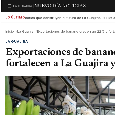
NUEVO DÍA NOTICIAS
☰
LA GUAJIRA |
Secciones
LO ÚLTIMO
 las historias que construyen el futuro de La Guajira
Gobierno 
5:01 PM
Inicio
La Guajira
Exportaciones de banano crecen un 22% y forta
LA GUAJIRA
Exportaciones de banan
fortalecen a La Guajira 