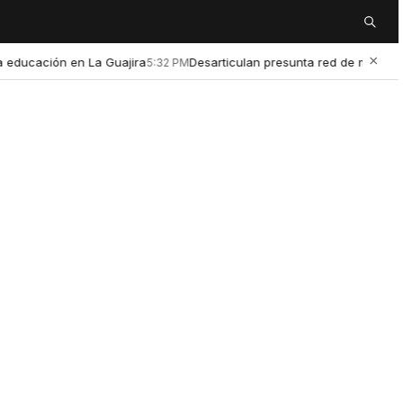
Buscar
×
ación en La Guajira
Desarticulan presunta red de microtráfico qu
5:32 PM