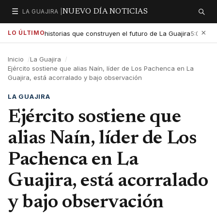
☰
LA GUAJIRA |
NUEVO DÍA NOTICIAS
Secciones
Buscar
×
LO ÚLTIMO
xaltar las historias que construyen el futuro de La Guajira
Gob
5:01 PM
Inicio
La Guajira
Ejército sostiene que alias Naín, líder de Los Pachenca en La
Guajira, está acorralado y bajo observación
LA GUAJIRA
Ejército sostiene que
alias Naín, líder de Los
Pachenca en La
Guajira, está acorralado
y bajo observación