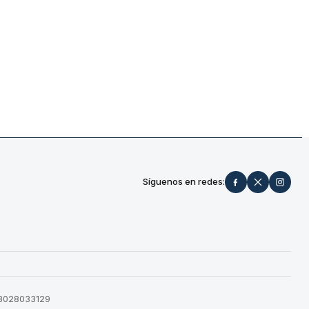
Síguenos en redes:
573028033129