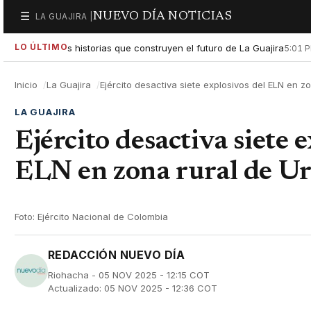
NUEVO DÍA NOTICIAS
☰
LA GUAJIRA |
Secciones
LO ÚLTIMO
xaltar las historias que construyen el futuro de La Guajira
Gobi
5:01 PM
Inicio
La Guajira
Ejército desactiva siete explosivos del ELN en zo
LA GUAJIRA
Ejército desactiva siete 
ELN en zona rural de Ur
Foto: Ejército Nacional de Colombia
REDACCIÓN NUEVO DÍA
Riohacha - 05 NOV 2025 - 12:15 COT
Actualizado: 05 NOV 2025 - 12:36 COT