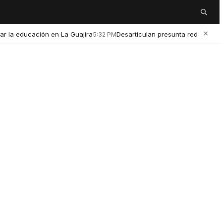
Buscar
×
 educación en La Guajira
Desarticulan presunta red de microtráf
5:32 PM