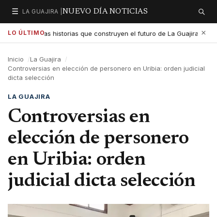
☰
LA GUAJIRA |
NUEVO DÍA NOTICIAS
Secciones
Buscar
×
LO ÚLTIMO
a exaltar las historias que construyen el futuro de La Guajira
5:01 PM
Inicio
La Guajira
Controversias en elección de personero en Uribia: orden judicial
dicta selección
LA GUAJIRA
Controversias en
elección de personero
en Uribia: orden
judicial dicta selección