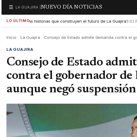
NUEVO DÍA NOTICIAS
☰
LA GUAJIRA |
Secciones
LO ÚLTIMO
ltar las historias que construyen el futuro de La Guajira
Gobier
5:01 PM
Inicio
La Guajira
Consejo de Estado admite demanda contra el go
LA GUAJIRA
Consejo de Estado admi
contra el gobernador de
aunque negó suspensión 