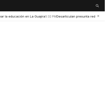
Buscar
×
ducación en La Guajira
Desarticulan presunta red de microtráfic
5:32 PM