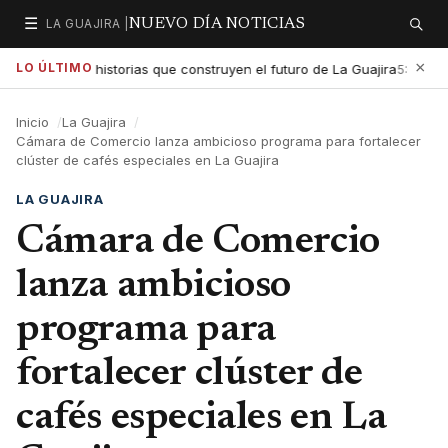
☰
LA GUAJIRA |
NUEVO DÍA NOTICIAS
Secciones
Buscar
×
LO ÚLTIMO
xaltar las historias que construyen el futuro de La Guajira
Gob
5:01 PM
Inicio
La Guajira
Cámara de Comercio lanza ambicioso programa para fortalecer
clúster de cafés especiales en La Guajira
LA GUAJIRA
Cámara de Comercio
lanza ambicioso
programa para
fortalecer clúster de
cafés especiales en La