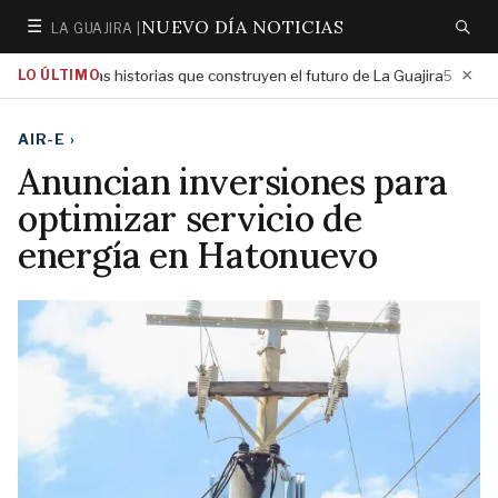
NUEVO DÍA NOTICIAS
☰
LA GUAJIRA |
Secciones
Buscar
×
r las historias que construyen el futuro de La Guajira
LO ÚLTIMO
Gobierno N
5:01 PM
AIR-E
›
Anuncian inversiones para
optimizar servicio de
energía en Hatonuevo