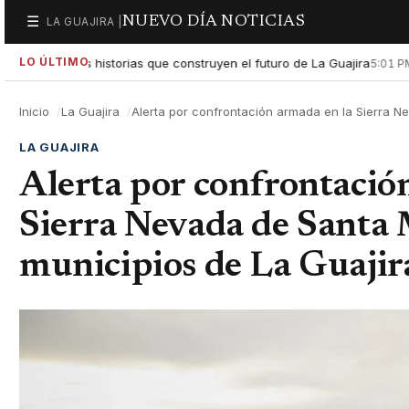
NUEVO DÍA NOTICIAS
☰
LA GUAJIRA |
Secciones
LO ÚLTIMO
altar las historias que construyen el futuro de La Guajira
Gobi
5:01 PM
Inicio
La Guajira
Alerta por confrontación armada en la Sierra N
LA GUAJIRA
Alerta por confrontació
Sierra Nevada de Santa 
municipios de La Guajir