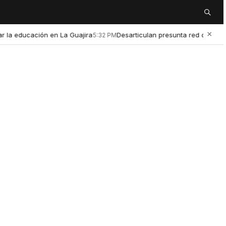
Buscar
×
educación en La Guajira
Desarticulan presunta red de microtráfi
5:32 PM