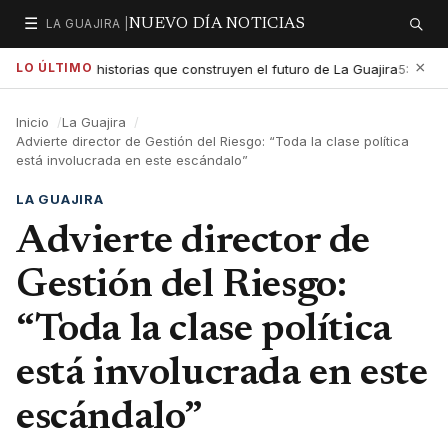
☰
LA GUAJIRA |
NUEVO DÍA NOTICIAS
Secciones
Buscar
×
LO ÚLTIMO
exaltar las historias que construyen el futuro de La Guajira
Gob
5:01 PM
Inicio
La Guajira
Advierte director de Gestión del Riesgo: “Toda la clase política
está involucrada en este escándalo”
LA GUAJIRA
Advierte director de
Gestión del Riesgo:
“Toda la clase política
está involucrada en este
escándalo”