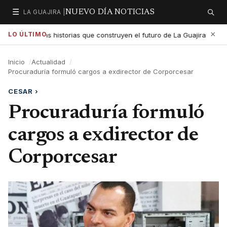
☰
LA GUAJIRA |
NUEVO DÍA NOTICIAS
Secciones
Buscar
×
LO ÚLTIMO
a exaltar las historias que construyen el futuro de La Guajira
G
5:01 PM
Inicio
Actualidad
Procuraduría formuló cargos a exdirector de Corporcesar
CESAR
›
Procuraduría formuló
cargos a exdirector de
Corporcesar