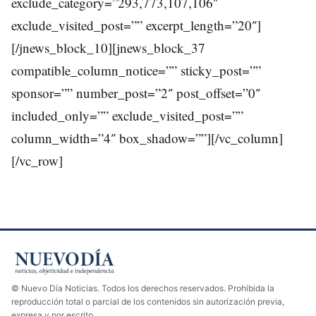
exclude_category=”293,773,107,106″
exclude_visited_post=”” excerpt_length=”20″]
[/jnews_block_10][jnews_block_37
compatible_column_notice=”” sticky_post=””
sponsor=”” number_post=”2″ post_offset=”0″
included_only=”” exclude_visited_post=””
column_width=”4″ box_shadow=””][/vc_column]
[/vc_row]
© Nuevo Día Noticias. Todos los derechos reservados. Prohibida la
reproducción total o parcial de los contenidos sin autorización previa,
expresa y por escrito.