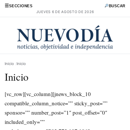
☰
SECCIONES
BUSCAR
JUEVES 6 DE AGOSTO DE 2026
Inicio
Inicio
Inicio
[vc_row][vc_column][jnews_block_10
compatible_column_notice=”” sticky_post=””
sponsor=”” number_post=”1″ post_offset=”0″
included_only=””