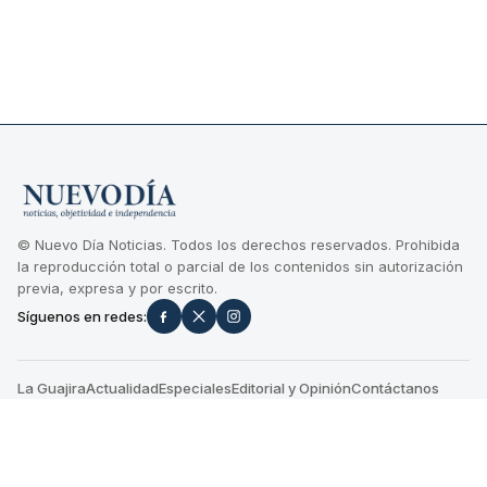
© Nuevo Día Noticias. Todos los derechos reservados. Prohibida
la reproducción total o parcial de los contenidos sin autorización
previa, expresa y por escrito.
Síguenos en redes:
La Guajira
Actualidad
Especiales
Editorial y Opinión
Contáctanos
Términos y condiciones
+
CONTÁCTENOS
Dirección: Calle 22 No. 7H -233 Apto 2 | Servicio al cliente:
3028033129 | WhatsApp: +573028033129